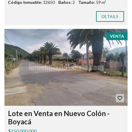
Código Inmueble:
32650
Baños:
2
Tamaño:
59 m²
DETAILS
VENTA
Lote en Venta en Nuevo Colón -
Boyacá
$150.000.000