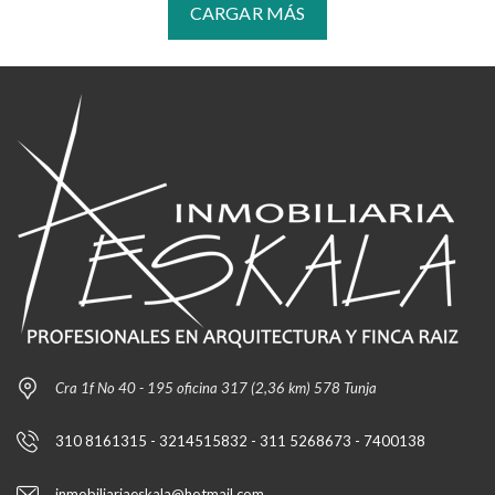
CARGAR MÁS
Cra 1f No 40 - 195 oficina 317 (2,36 km) 578 Tunja
310 8161315 - 3214515832 - 311 5268673 - 7400138
inmobiliariaeskala@hotmail.com