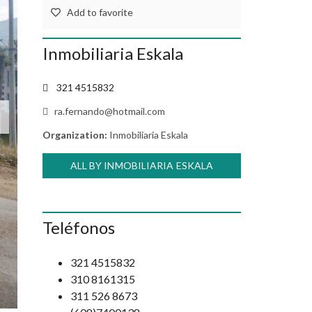
Add to favorite
Inmobiliaria Eskala
321 4515832
ra.fernando@hotmail.com
Organization:
Inmobiliaria Eskala
ALL BY INMOBILIARIA ESKALA
Teléfonos
321 4515832
310 8161315
311 526 8673